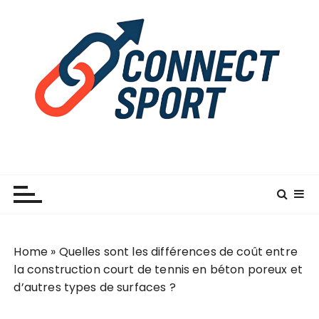
P
a
s
s
e
r
a
u
c
o
n
t
e
n
Home
»
Quelles sont les différences de coût entre
u
la construction court de tennis en béton poreux et
d’autres types de surfaces ?