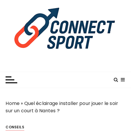
P
a
s
s
e
r
a
u
c
o
n
t
e
n
Home
»
Quel éclairage installer pour jouer le soir
u
sur un court à Nantes ?
CONSEILS