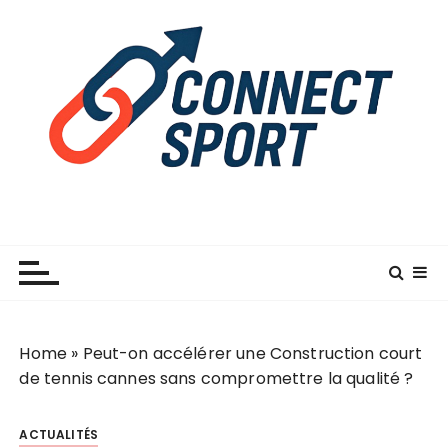
P
a
s
s
e
r
a
u
c
o
n
t
e
n
Home
»
Peut-on accélérer une Construction court
u
de tennis cannes sans compromettre la qualité ?
ACTUALITÉS