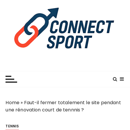
P
a
s
s
e
r
a
u
c
o
n
t
e
n
Home
»
Faut-il fermer totalement le site pendant
u
une rénovation court de tennnis ?
TENNIS