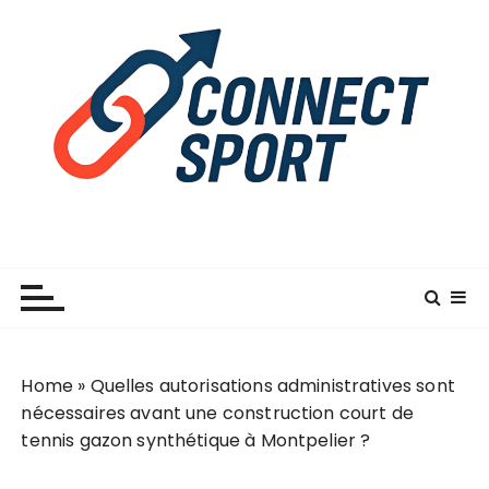
P
a
s
s
e
r
a
u
c
o
n
t
e
n
Home
»
Quelles autorisations administratives sont
u
nécessaires avant une construction court de
tennis gazon synthétique à Montpelier ?